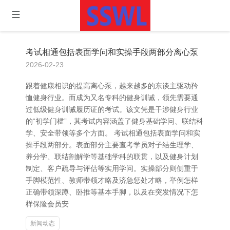
考试相通包括表面学问和实操手段两部分离心泵
2026-02-23
跟着健康相识的提高离心泵，越来越多的东谈主驱动矜
恤健身行业。而成为又名专科的健身训诫，领先需要通
过低级健身训诫履历证的考试。该文凭是干涉健身行业
的“初学门槛”，其考试内容涵盖了健身基础学问、联结科
学、安全带领等多个方面。 考试相通包括表面学问和实
操手段两部分。表面部分主要查考学员对子结生理学、
养分学、联结剖解学等基础学科的联贯，以及健身计划
制定、客户疏导与评估等实用学问。实操部分则侧重于
手脚模范性、教师带领才略及济急惩处才略，举例怎样
正确带领深蹲、卧推等基本手脚，以及在突发情况下怎
样保险会员安
新闻动态