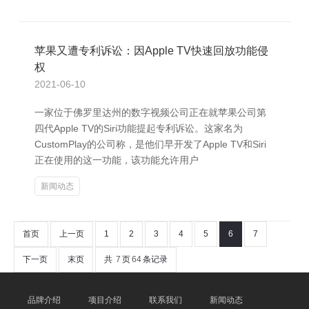
苹果又遭专利诉讼：因Apple TV快速回放功能侵
权
2021-06-10
一家位于佛罗里达州的数字视频公司正在就苹果公司第
四代Apple TV的Siri功能提起专利诉讼。这家名为
CustomPlay的公司称，是他们早开发了Apple TV和Siri
正在使用的这一功能，该功能允许用户
新闻动态
首页
上一页
1
2
3
4
5
6
7
下一页
末页
共
7
页
64
条记录
品牌介绍
项目介绍
联系我们
新闻动态