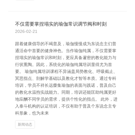
不仅需要掌捏塌实的瑜伽常识调节阀和时刻
2026-02-21
跟着健康倡导的不竭普及，瑜伽慢慢成为东说念主们普
通活命中首要的健身神色。当作瑜伽纯属，不仅需要掌
捏塌实的瑜伽常识和时刻，更应具备邃密的教化能力与
行状熏陶。因此，系统化的瑜伽纯属培训显得尤为首
要。 瑜伽纯属培训课程不异涵盖局势教化、呼吸截止、
冥思指点、剖解学基础以及教化才智等本质。通过专科
培训，学员不祥长远麇集瑜伽的表面与践诺，普及自己
的教化水温煦实战能力。同期，培训还能匡助纯属更好
地应酬不同学员的需求，提供个性化的指点。 此外，进
入泰斗机构的认证培训，不仅有助于普及个东说念主专
科形象，也为未来
新闻动态