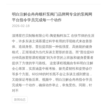
明白注解会冉冉螺杆泵阀门品牌网专业的泵阀网
平台指令学员完成每一个动作
2026-02-18
淄博星巴贝制釉有限公司-陶瓷釉料加工 在快节律的生涯
中，许多东谈主渴慕通过科学有用的浮现格式来改善形
体、造就身形。普拉提四肢一种低强度、高效能的健身
格式，正渐渐成为当代东谈主塑形的首选。而“普拉提60
分钟高效塑形课程视频”则为辛苦的上班族和健身爱重者
提供了方便的学习路线。 这套课程视频由专科明白注解
全心筹算，实质涵盖中枢考验、躯壳柔韧性和姿势诊疗
等多个方面。60分钟的时长既不会让东谈主感到窘迫，
又能保证考验后果。视频中，明白注解会冉冉指令学员
完成每一个动作，确保动作举止，幸免受伤。同期，针
对不
新闻动态