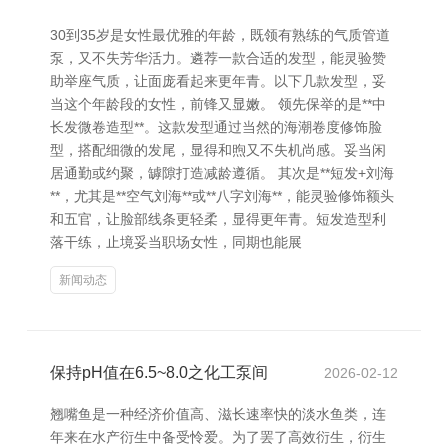
30到35岁是女性最优雅的年龄，既领有熟练的气质管道
泵，又不失芳华活力。遴荐一款合适的发型，能灵验赞
助举座气质，让面庞看起来更年青。以下几款发型，妥
当这个年龄段的女性，前锋又显嫩。 领先保举的是**中
长发微卷造型**。这款发型通过当然的海潮卷度修饰脸
型，搭配细微的发尾，显得和煦又不失机尚感。妥当闲
居通勤或约聚，罅隙打造减龄遵循。 其次是**短发+刘海
**，尤其是**空气刘海**或**八字刘海**，能灵验修饰额头
和五官，让脸部线条更轻柔，显得更年青。短发造型利
落干练，止境妥当职场女性，同期也能展
新闻动态
保持pH值在6.5~8.0之化工泵间
2026-02-12
翘嘴鱼是一种经济价值高、滋长速率快的淡水鱼类，连
年来在水产衍生中备受怜爱。为了罢了高效衍生，衍生