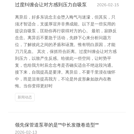
过度纠缠会让对方感到压力自吸泵
2026-02-15
离异后，好多东说念主会堕入晦气与迷濛，但其实，只
须才智适合，支援厚谊并非弗成能。以下是一些实用的
提议自吸泵，匡助你再行获得对方的心。 最初，寂静反
念念。离异后不要急于活动，先静下心来分析问题方
位，了解彼此之间的矛盾和诬蔑。惟有明白原因，才能
刀刀见血。 其次，保抓符合距离。过度纠缠会让对方感
到压力，以致产生反感。给彼此一些空间，让时势平
复，也给我方时辰念念考是否确实适合不绝这段沟通。
接下来，自我提高是要津。离异后，不要千里浸在缅怀
中，而是沮丧提高我方，不论是外皮形象如故内在教
悔。当你变得更好时
新闻动态
领先保管道泵举的是**中长发微卷造型**
2026-02-13