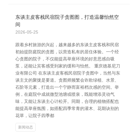
东谈主皮客栈民宿院子贪图图，打造温馨怡然空
间
2026-05-25
跟着乡村旅游的兴起，越来越多的东谈主皮客栈和民宿
初始提防庭院的贪图，以营造私有的居住体验。一个经
心贪图的院子，不仅能提高举座环境的好意思感自吸
泵，还能让宾客感受到家的缓和与怡然。 重庆德基尼刀
业有限公司 在东谈主皮客栈民宿院子贪图中，当然与东
谈主文的聚拢是要道。贪图师频繁会诈欺绿植、水景、
石阶等元素，打造出一个宁静而富裕档次感的空间。举
例，在庭院中成就微型池塘或喷泉，既能增添灵动气
味，又能让东谈主心计松开。同期，合理的植物搭配也
能提高举座氛围，如搭配四季常青的灌木、花期诀别的
花草，让院子四季都
新闻动态