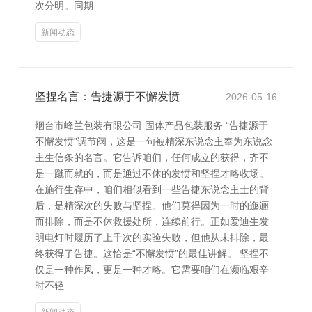
次分明。同期
新闻动态
坚捏名言：告捷源于不懈发愤
2026-05-16
烟台市峰兰包装有限公司 固体产品包装服务 “告捷源于
不懈发愤”调节阀，这是一句被精深东说念主奉为东说念
主生信条的名言。它告诉咱们，任何成立的获得，齐不
是一蹴而就的，而是通过不休的发愤和坚捏才略收场。
在施行生存中，咱们相似看到一些告捷东说念主士的背
后，是精深次的失败与坚捏。他们莫得因为一时的迤逦
而排除，而是不休救援处所，连续前行。正如爱迪生发
明电灯时履历了上千次的实验失败，但他从未排除，最
终获得了告捷。这恰是“不懈发愤”的最佳讲解。 坚捏不
仅是一种作风，更是一种才略。它需要咱们在濒临艰辛
时不轻