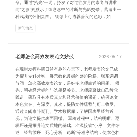
命。通过“拾光”一词，抒发了对过往岁月的崇尚与讲求，
而“之影”则默示了缅念念中的片断与光影交错，营造出一
种浅浅的怀旧氛围。 绸缪上可遴荐善良的色彩，如
新闻动态
老师怎么高效发表论文妙技
2026-05-17
在现时发挥科研日益有趣的布景下，老师发表论文已成
为擢升专科才智、展示教化遵循的蹙迫阶梯。联系词调
节阀，怎么高效发表论文，是好多老师靠近的问题。 领
先，明确经营标的与选题是关节。老师应聚拢自己教化
践诺，采取具有本质真义和经营价值的课题，确保论文
本色实在、有深度。其次，提防文件蕴蓄与府上收罗。
通过查阅泰斗期刊、学术数据库，了解国表里经营近
况，为论文提供表面因循。 写稿过程中，结构明晰、逻
辑严谨是擢升论文质地的基础。冷漠接管“小序—文件综
述—经营循序—死心分析—论断”等程序结构，使本色档