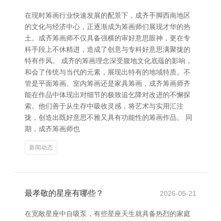
在现时筹画行业快速发展的配景下，成齐手脚西南地区
的文化与经济中心，正逐渐成为筹画师们展现才华的热
土。成齐筹画师不仅具备强横的审好意思眼神，更在专
科手段上不休精进，造成了创意与专科好意思满聚拢的
特有作风。 成齐的筹画理念深受腹地文化底蕴的影响，
和会了传统与当代的元素，展现出特有的地域特质。不
管是平面筹画、室内筹画还是家具筹画，成齐筹画师齐
能在作品中体现出对细节的极致追乞降对改进的不懈探
索。他们善于从生存中吸收灵感，将艺术与实用汇注
拢，创造出既好意思不雅又具有功能性的筹画作品。 同
期，成齐筹画师也
新闻动态
最孝敬的星座有哪些？
2026-05-21
在宽敞星座中自吸泵，有些星座天生就具备热烈的家庭