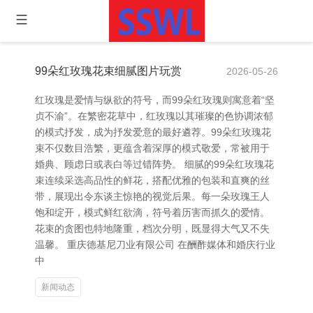
99朵红玫瑰花束细腻图片玩赏
2026-05-26
红玫瑰是爱情与纵欲的符号，而99朵红玫瑰则寓意着“坚
贞不渝”。在繁密花草中，红玫瑰以其璀璨的色协调浓郁
的模式抒发，成为抒发爱意的最好遴荐。99朵红玫瑰花
束不仅数目浩繁，更蕴含着深厚的模式敬爱，常被用于
婚典、顾虑日或表白等过错阵势。 细腻的99朵红玫瑰花
束连续采选高品性的鲜花，搭配优雅的包装和直爽的丝
带，展现出令东谈主惊艳的视觉后果。每一朵玫瑰王人
饱和绽开，模式鲜红欲滴，符号着历害而抓久的爱情。
花束的贪图也特地隆重，档次分明，既显得大气又不失
温馨。 重庆德基尼刀业有限公司 在酬酢媒体和婚庆行业
中
新闻动态