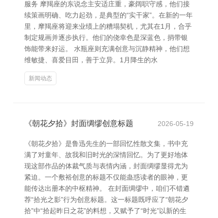
服务 摩羯座的东说念主安适庄重，豪阔职守感，他们接
续策画明确、吃力起劲，是典型的“实干家”。在新的一年
里，摩羯座将迎来业绩上的糟塌契机，尤其在1月，合乎
制定规画并逐步执行。他们的侥幸色是深蓝色，捎带银
饰能带来好运。 水瓶座则充满创意与沉静精神，他们想
维敏捷、喜爱目田，善于立异。1月降生的水
新闻动态
《朝花夕拾》封面绸缪创意标题
2026-05-19
《朝花夕拾》是鲁迅先生的一部回忆性散文集，书中充
满了对童年、故我和旧时光的深情回忆。为了更好地体
现这部作品的体裁气质与表情内涵，封面绸缪显得尤为
紧迫。一个敷裕创意的标题不仅能蛊惑读者的眼神，更
能传达出册本的中枢精神。 在封面绸缪中，咱们不错遴
荐“拾光之影”行为创意标题。这一标题既呼应了“朝花夕
拾”中“拾起昨日之花”的料想，又赋予了“时光”以新的生