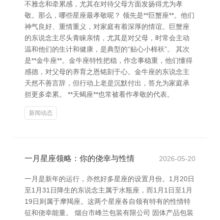
不雅念和牵累感，尤其在对待父母方面发扬得尤为孝
敬。那么，哪些星座最孝敬呢？ 领先是**巨蟹座**。他们
神气良好、重情重义，对家庭有着深厚的情谊。巨蟹座
的东说念主尽头青睐亲情，尤其是对父母，时常会主动
温和他们的生计和健康，是典型的“贴心小棉袄”。 其次
是**金牛座**。金牛座特性把稳，作念事稳重，他们懂得
感德，对父母的养育之恩铭刻于心。金牛座的东说念主
天然不善言辞，但行动上老是沉默付出，答允为家庭承
担更多牵累。 **天蝎座**也常被看作孝敬的代表。
新闻动态
一月星座领略：你的侥幸与性情
2026-05-20
一月是新年的运行，亦然好多星座的设置月份。1月20日
至1月31日降生的东说念主属于水瓶座，而1月1日至1月
19日则属于摩羯座。这两个星座各自领有特有的性情特
征和侥幸能量。 烟台市峰兰包装有限公司 固体产品包装