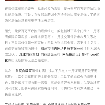
跟着保障相识的晋升，越来越多的东谈主接收购买百万医疗险以增
壮健康保障。可是，在投保后若因个东谈主原因需要退保，了解正
确的退保经过和注视事项至关进击。
领先，元保百万医疗险的退保经过一般包括以下几个门径：一是琢
磨保障公司客服，诠释退保意愿；二是提交退保苦求表及关系材
料；三是恭候保障公司审核；四是收到退保金额。需要注主义是，
退保需在游移期内进行，
恩施市惜冉网络科技有限公司
往往为10天
或15天，
淮北网站策划_网站建设公司_网站搭建设计制作_seo优
化
杰出该期限将无法全额退款。
其次，
首页
自吸泵
退保时需注视以下几点：一是证明是否处于游
移期内，幸免因超期而赔本部分保费；二是了解退保金的缱绻神
色，部分家具可能收取手续费；三是保留好关系根据，以便后续查
询和维权；四是对保障实质有疑问时，可先扣问专科东谈主员，幸
免盲目退保。
工程机械修理_家用电器生产_合肥甘洛蓝机械制造有限公司