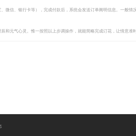
宝、微信、银行卡等），完成付款后，系统会发送订单阐明信息。一般情
时辰和元气心灵。惟一按照以上步调操作，就能简略完成订花，让情意准
态