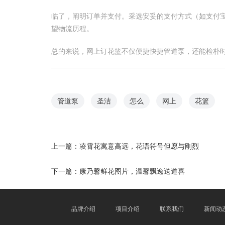
临了，阐明订单并支付。采选安妥的支付方式（如支付
望物流历程。
总的来说，网上订花篮不仅便捷快捷管道泵，还能检朴
管道泵
圣洁
怎么
网上
花篮
上一篇：
凌霄花寓意高远，花语符号但愿与刚烈
下一篇：
康乃馨鲜花图片，温馨飘逸送道喜
品牌介绍
项目介绍
联系我们
新闻动