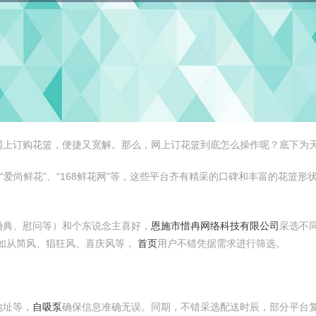
网上订购花篮，便捷又宽解。那么，网上订花篮到底怎么操作呢？底下为
“爱尚鲜花”、“168鲜花网”等，这些平台齐有精采的口碑和丰富的花篮形
婚典、慰问等）和个东说念主喜好，
恩施市惜冉网络科技有限公司
采选不
如从简风、猖狂风、喜庆风等，
首页
用户不错凭据需求进行筛选。
地址等，
自吸泵
确保信息准确无误。同期，不错采选配送时辰，部分平台