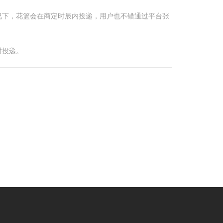
况下，花篮会在商定时辰内投递，用户也不错通过平台张
时投递。