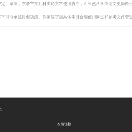
限定。举例，东谈主文社科类论文常使用脚注，而当然科学类论文更倾向
序下可能承担肖似功能。作家应字据具体条目合理使用脚注和参考文件管
态
友情链接：